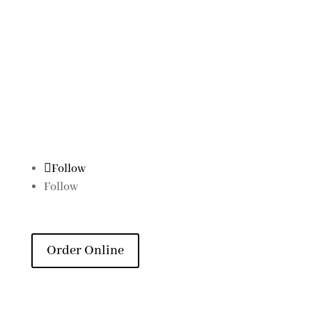
07.00 - 16.00
Marketing Office
Mega Kuningan,
Jakarta, Indonesia
Follow Us
Follow
Follow
Order Online