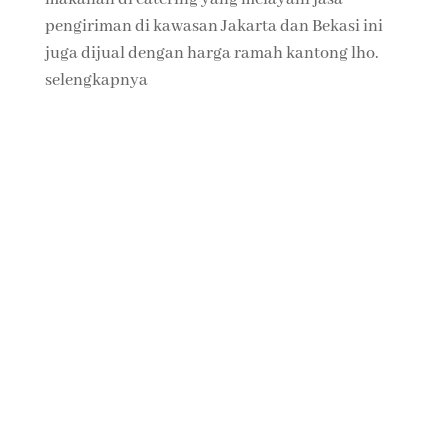
pengiriman di kawasan Jakarta dan Bekasi ini
juga dijual dengan harga ramah kantong lho.
selengkapnya
Open Order for Kitchen
Senin - Jumat :
06.00 - 17.00
Jumat - Sabtu :